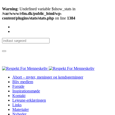
Warning
: Undefined variable $show_stats in
/var/www/rfm.dk/public_html/wp-
content/plugins/stats/stats.php
on line
1384
Abort – myter, meninger og kendsgerninger
Bliv medlem
Forside
Inspirationsmøde
Kontakt
Lejeune-erklæringen
Links
Materialer
Nyheder