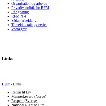
Organisation og arbejde
Privatlivspolitik for RFM
Rådgivning
RFM Nyt
Sådan arbejder vi
Tilmeld betalingsservice
Vedtægter
Links
Hjem
/
Links
Retten til Liv
Menneskeverd (Norge)
Respekt (Sverige)
National Right to Life