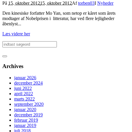
På
15. oktober 2012
15. oktober 2012
Af
torben03
I
Nyheder
Den kinesiske forfatter Mo Yan, som netop er kåret som årets
modtager af Nobelprisen i litteratur, har ved flere lejligheder
åbenlyst...
Læs videre her
Archives
januar 2026
december 2024
juni 2022
april 2022
marts 2022
september 2020
januar 2020
december 2019
februar 2019
januar 2019
juli 2018