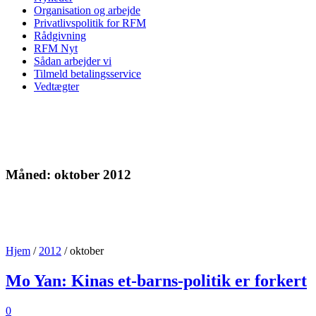
Organisation og arbejde
Privatlivspolitik for RFM
Rådgivning
RFM Nyt
Sådan arbejder vi
Tilmeld betalingsservice
Vedtægter
Måned:
oktober 2012
Hjem
/
2012
/
oktober
Mo Yan: Kinas et-barns-politik er forkert
0