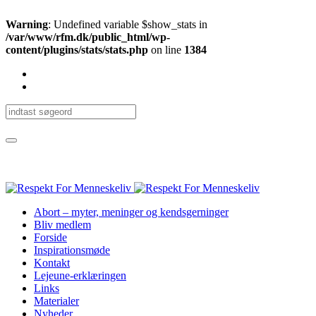
Warning
: Undefined variable $show_stats in
/var/www/rfm.dk/public_html/wp-
content/plugins/stats/stats.php
on line
1384
Abort – myter, meninger og kendsgerninger
Bliv medlem
Forside
Inspirationsmøde
Kontakt
Lejeune-erklæringen
Links
Materialer
Nyheder