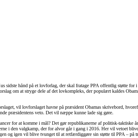
idste hånd på et lovforlag, der skal fratage PPA offentlig støtte for i 
 forslag om at stryge dele af det lovkompleks, der populært kaldes Obama
laget, vil lovforslaget havne på præsident Obamas skrivebord, hvorefte
kende præsidentens veto. Det vil næppe kunne lade sig gøre.
chancer for at komme i mål? Det gør republikanerne af politisk-taktiske års
e i den valgkamp, der for alvor går i gang i 2016. Her vil vetoet blive 
og igen vil blive tvunget til at retfærdiggøre sin støtte til PPA – på tr