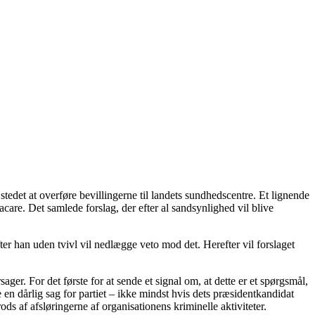
stedet at overføre bevillingerne til landets sundhedscentre. Et lignende
care. Det samlede forslag, der efter al sandsynlighed vil blive
r han uden tvivl vil nedlægge veto mod det. Herefter vil forslaget
ager. For det første for at sende et signal om, at dette er et spørgsmål,
en dårlig sag for partiet – ikke mindst hvis dets præsidentkandidat
ods af afsløringerne af organisationens kriminelle aktiviteter.