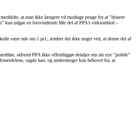
er meddelte, at man ikke længere vil modtage penge for at ”donere
n” kun udgør en forsvindende lille del af PPA’s virksomhed –
skulle være tale om 1 pct., ændrer det ikke noget ved, at denne del af
diløs, såfremt PPA ikke offentliggør detaljer om sin nye ”politik”
fosterdelene, sagde han, og understreger kun behovet for, at