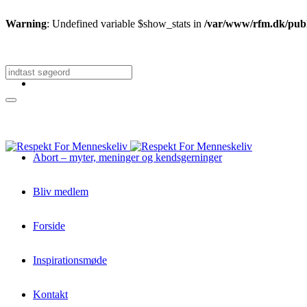
Warning
: Undefined variable $show_stats in
/var/www/rfm.dk/publi
Abort – myter, meninger og kendsgerninger
Bliv medlem
Forside
Inspirationsmøde
Kontakt