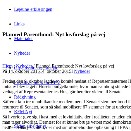
Lejeune-erklæringen
Links
Planned Parenthood: Nyt lovforslag på vej
Materialer
Nyheder
Hjem
/
Nyheder
/
Planned Parenthood: Nyt lovforslag på vej
Organisation og arbejde
På
14. oktober 2015
14. oktober 2015
I
Nyheder
Fredag den 9. oktober lagde en komité nedsat af Repræsentanternes Hus s
Privatlivspolitik for RFM
initiativ blev taget i Husets budgetkomité, hvor man samtidig stillede
vedtaget af Repræsentanternes Hus, går herefter videre til Senatet.
Rådgivning
Såfremt kun tre republikanske medlemmer af Senatet stemmer imod fors
returnere til Senatet, som så skal mobilisere 67 stemmer for at under
RFM Nyt
Så hvorfor give sig i kast med et lovinitiativ, der i realiteten er uden 
man tager alvorligt. Dernæst for at kunne bruge vetoet mod demokratern
Sådan arbejder vi
hedder Hillary Clinton, der med sin uforbeholdne opbakning til PPA igen 