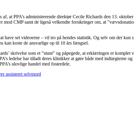
es af, at PPA’s administrerende direktør Cecile Richards den 13. oktob
ger mod CMP samt de ligeså velkendte forsikringer om, at ”vævsdonatio
 at have set videoerne – vil tro på hendes statistik. Og selv om der kun 
ns kan koste de ansvarlige op til 10 års fængsel.
s’ skrivelse som et ”stunt” og påpegede, at erklæringen er komplet vær
’s ledelse har tilladt deres klinikker at gøre både med indtægterne og 
PPA’s ulovlige handel med fosterdele.
rer assisteret selvmord