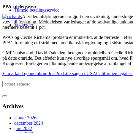
PPA i defensiven
Tilmeld betalingsservice
At video-afsløringerne har gjort deres virkning, understreg
væv” til forskning. Meddelelsen var ledsaget af de sædvanlige ankla
Vedtægter
nærmere bestemt 1 pct.
PPA’s og Cecile Richards’ problem er imidlertid, at de færreste – efter
PPA’s forretning er i strid med amerikansk lovgivning og i sidste insta
CMP’s talsmand, David Daleiden, betegnede umiddelbart Cecile Richard
på dette område. Det afføder kun nye alvorlige spørgsmål om, hvad PPA
Kongressen foretager en tilbundsgående undersøgelse af omfanget af 
Et markant gennembrud for Pro Life-sagen i USA
Californien legalise
Archives
januar 2026
december 2024
juni 2022