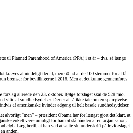
øtte til Planned Parenthood of America (PPA) i et år – dvs. så længe
 blot kræves almindeligt flertal, men 60 ud af de 100 stemmer for at få
kun bremser for bevillingerne i 2016. Men at det kunne gennemføres,
forslag allerede den 23. oktober. Ifølge forslaget skal de 528 mio.
red vifte af sundhedsydelser. Der er altså ikke tale om en spareøvelse.
indvis af amerikanske kvinder adgang til helt basale sundhedsydelser.
et alvorligt ”men” – præsident Obama har for længst gjort det klart, at
ganske enkelt være umuligt for ham at slå hånden af en organisation,
beløb. Læg hertil, at han ved at sætte sin underskrift på lovforslaget
r en anden.