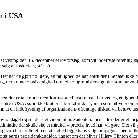
n i USA
t vedtog den 15. december et lovforslag, som vil indefryse offentlig st
salg af fosterdele, står på.
 Det har de gjort tidligere, en mulighed de har, fordi der i Senatet ikke
slag, der kunne opnås enighed om, et kompromisforslag, der som nævnt 
en der er tale om en ren formssag, eftersom man her vedtog et lignende 
dscentre i USA, som ikke blot er ”abortfabrikker”, men som tilbyder en b
t en indefrysning af organisationens offentlige tilskud vil berøve tus
forslaget og sender det videre til præsidenten, men – for der er et meg
edmindre der skulle ske et mirakel – præcis, hvad han vil gøre. Det vil 
og som har kvitteret med at støtte begge hans valgkampagner med million
 sit partis præsidentkandidat, uanset om det bliver Hillary Clinton elle