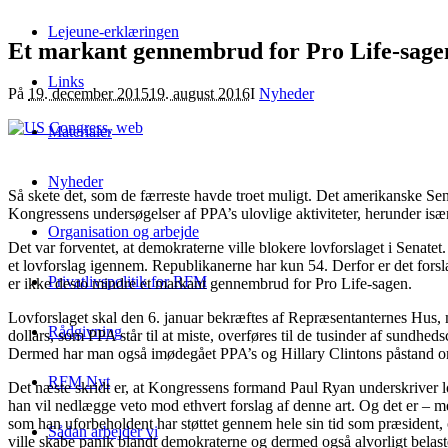
Lejeune-erklæringen
Et markant gennembrud for Pro Life-sage
Links
På
19. december 2015
19. august 2016
I
Nyheder
Materialer
Nyheder
Så skete det, som de færreste havde troet muligt. Det amerikanske Sena
Kongressens undersøgelser af PPA’s ulovlige aktiviteter, herunder især 
Organisation og arbejde
Det var forventet, at demokraterne ville blokere lovforslaget i Senatet.
et lovforslag igennem. Republikanerne har kun 54. Derfor er det for
Privatlivspolitik for RFM
er ikke desto mindre et markant gennembrud for Pro Life-sagen.
Lovforslaget skal den 6. januar bekræftes af Repræsentanternes Hus, m
Rådgivning
dollars, som PPA står til at miste, overføres til de tusinder af sundhe
Dermed har man også imødegået PPA’s og Hillary Clintons påstand om, a
RFM Nyt
Det næste skridt er, at Kongressens formand Paul Ryan underskriver lov
han vil nedlægge veto mod ethvert forslag af denne art. Og det er – m
som han uforbeholdent har støttet gennem hele sin tid som præsident, 
Sådan arbejder vi
ville skabe panik blandt demokraterne og dermed også alvorligt belaste