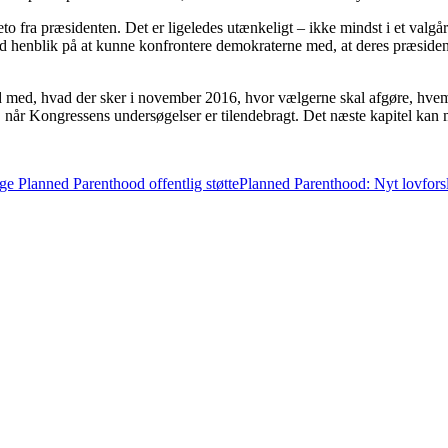
 fra præsidenten. Det er ligeledes utænkeligt – ikke mindst i et valgår
e med henblik på at kunne konfrontere demokraterne med, at deres præside
 strid med, hvad der sker i november 2016, hvor vælgerne skal afgøre, h
t, når Kongressens undersøgelser er tilendebragt. Det næste kapitel kan m
e Planned Parenthood offentlig støtte
Planned Parenthood: Nyt lovfors