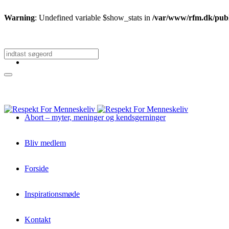
Warning
: Undefined variable $show_stats in
/var/www/rfm.dk/publi
Abort – myter, meninger og kendsgerninger
Bliv medlem
Forside
Inspirationsmøde
Kontakt