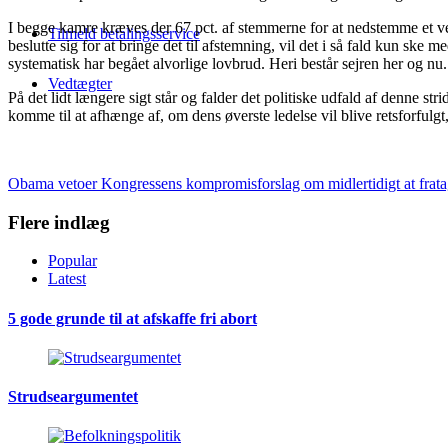
I begge kamre kræves der 67 pct. af stemmerne for at nedstemme et veto
Tilmeld betalingsservice
beslutte sig for at bringe det til afstemning, vil det i så fald kun sk
systematisk har begået alvorlige lovbrud. Heri består sejren her og nu.
Vedtægter
På det lidt længere sigt står og falder det politiske udfald af denne
komme til at afhænge af, om dens øverste ledelse vil blive retsforfulg
Obama vetoer Kongressens kompromisforslag om midlertidigt at fratag
Flere indlæg
Popular
Latest
5 gode grunde til at afskaffe fri abort
Strudseargumentet