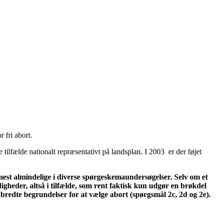
 fri abort.
lfælde nationalt repræsentativt på landsplan. I 2003 er der føjet
 mest almindelige i diverse spørgeskemaundersøgelser. Selv om et
igheder, altså i tilfælde, som rent faktisk kun udgør en brøkdel
dbredte begrundelser for at vælge abort (spørgsmål 2c, 2d og 2e).