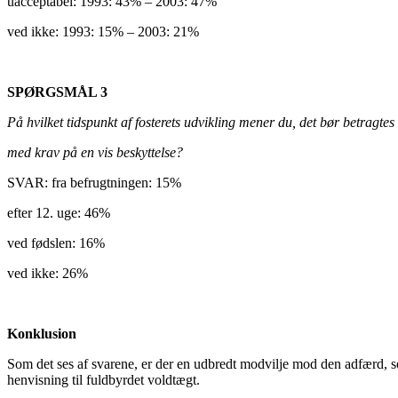
uacceptabel: 1993: 43% – 2003: 47%
ved ikke: 1993: 15% – 2003: 21%
SPØRGSMÅL 3
På hvilket tidspunkt af fosterets udvikling mener du, det bør betragtes
med krav på en vis beskyttelse?
SVAR: fra befrugtningen: 15%
efter 12. uge: 46%
ved fødslen: 16%
ved ikke: 26%
Konklusion
Som det ses af svarene, er der en udbredt modvilje mod den adfærd, so
henvisning til fuldbyrdet voldtægt.