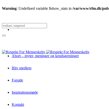
Warning
: Undefined variable $show_stats in
/var/www/rfm.dk/publi
Abort – myter, meninger og kendsgerninger
Bliv medlem
Forside
Inspirationsmøde
Kontakt