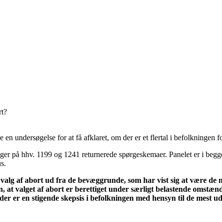
rt?
 undersøgelse for at få afklaret, om der er et flertal i befolkningen for
r på hhv. 1199 og 1241 returnerede spørgeskemaer. Panelet er i begge ti
s.
rs valg af abort ud fra de bevæg­grunde, som har vist sig at være de
, at valget af abort er berettiget under særligt belastende omstænd
der er en stigende skepsis i befolkningen med hensyn til de mest u