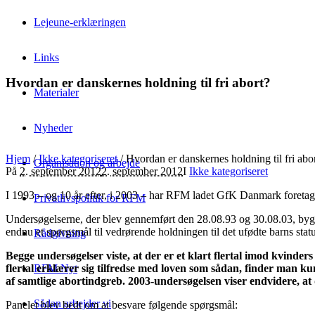
Lejeune-erklæringen
Links
Hvordan er danskernes holdning til fri abort?
Materialer
Nyheder
Hjem
/
Ikke kategoriseret
/
Hvordan er danskernes holdning til fri abo
Organisation og arbejde
På
2. september 2012
2. september 2012
I
Ikke kategoriseret
I 1993 – og 10 år efter, i 2003 – har RFM ladet GfK Danmark foretage en
Privatlivspolitik for RFM
Undersøgelserne, der blev gennemført den 28.08.93 og 30.08.03, bygge
endnu et spørgsmål til vedrørende holdningen til det ufødte barns statu
Rådgivning
Begge undersøgelser viste, at der er et klart flertal imod kvinde
RFM Nyt
flertal erklærer sig tilfredse med loven som sådan, finder man kun
af samtlige abortindgreb. 2003-undersøgelsen viser endvidere, at 
Sådan arbejder vi
Panelet blev bedt om at besvare følgende spørgsmål: