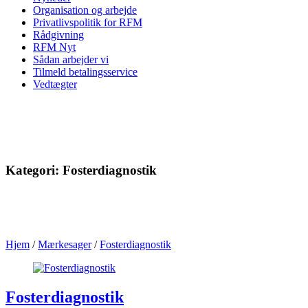
Organisation og arbejde
Privatlivspolitik for RFM
Rådgivning
RFM Nyt
Sådan arbejder vi
Tilmeld betalingsservice
Vedtægter
Kategori:
Fosterdiagnostik
Hjem
/
Mærkesager
/
Fosterdiagnostik
Fosterdiagnostik