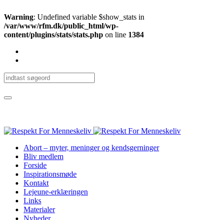
Warning
: Undefined variable $show_stats in
/var/www/rfm.dk/public_html/wp-
content/plugins/stats/stats.php
on line
1384
Abort – myter, meninger og kendsgerninger
Bliv medlem
Forside
Inspirationsmøde
Kontakt
Lejeune-erklæringen
Links
Materialer
Nyheder