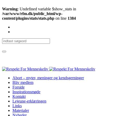
Warning
: Undefined variable $show_stats in
/var/www/rfm.dk/public_html/wp-
content/plugins/stats/stats.php
on line
1384
Abort – myter, meninger og kendsgerninger
Bliv medlem
Forside
Inspirationsmøde
Kontakt
Lejeune-erklæringen
Links
Materialer
Nyheder