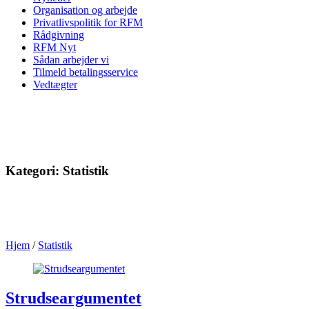
Organisation og arbejde
Privatlivspolitik for RFM
Rådgivning
RFM Nyt
Sådan arbejder vi
Tilmeld betalingsservice
Vedtægter
Kategori:
Statistik
Hjem
/
Statistik
Strudseargumentet