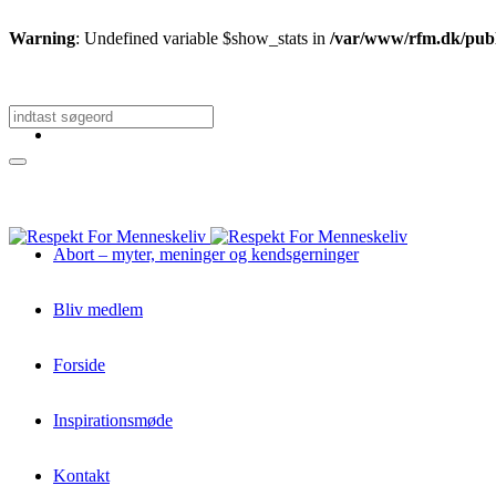
Warning
: Undefined variable $show_stats in
/var/www/rfm.dk/publi
Abort – myter, meninger og kendsgerninger
Bliv medlem
Forside
Inspirationsmøde
Kontakt