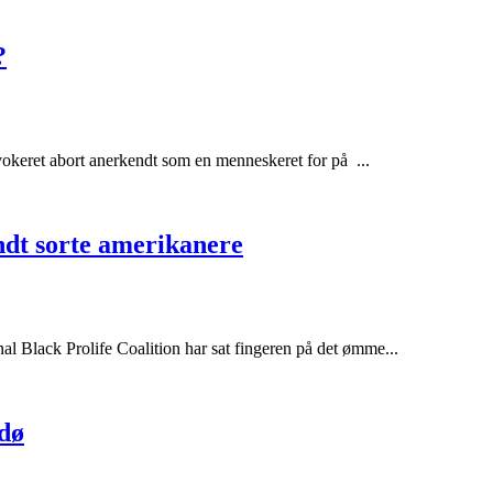
?
vokeret abort anerkendt som en menneskeret for på ...
ndt sorte amerikanere
l Black Prolife Coalition har sat fingeren på det ømme...
 dø