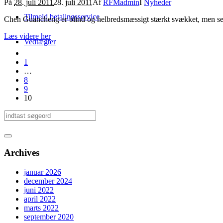
På
28. juli 2011
28. juli 2011
Af
RFMadmin
I
Nyheder
Tilmeld betalingsservice
Chen Guancheng er blind og helbredsmæssigt stærkt svækket, men set m
Læs videre her
Vedtægter
1
…
8
9
10
Archives
januar 2026
december 2024
juni 2022
april 2022
marts 2022
september 2020