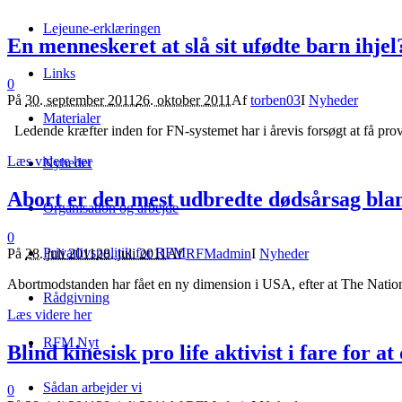
Lejeune-erklæringen
En menneskeret at slå sit ufødte barn ihjel
Links
0
På
30. september 2011
26. oktober 2011
Af
torben03
I
Nyheder
Materialer
Ledende kræfter inden for FN-systemet har i årevis forsøgt at få pro
Læs videre her
Nyheder
Abort er den mest udbredte dødsårsag bla
Organisation og arbejde
0
Privatlivspolitik for RFM
På
28. juli 2011
28. juli 2011
Af
RFMadmin
I
Nyheder
Abortmodstanden har fået en ny dimension i USA, efter at The Nationa
Rådgivning
Læs videre her
RFM Nyt
Blind kinesisk pro life aktivist i fare for at
Sådan arbejder vi
0