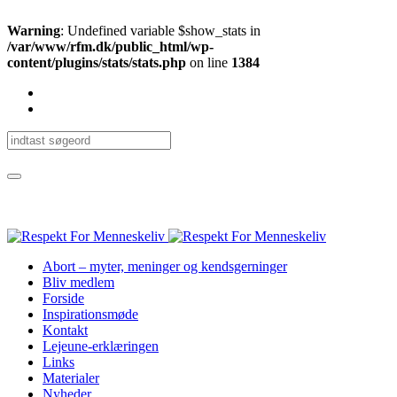
Warning
: Undefined variable $show_stats in
/var/www/rfm.dk/public_html/wp-
content/plugins/stats/stats.php
on line
1384
Abort – myter, meninger og kendsgerninger
Bliv medlem
Forside
Inspirationsmøde
Kontakt
Lejeune-erklæringen
Links
Materialer
Nyheder