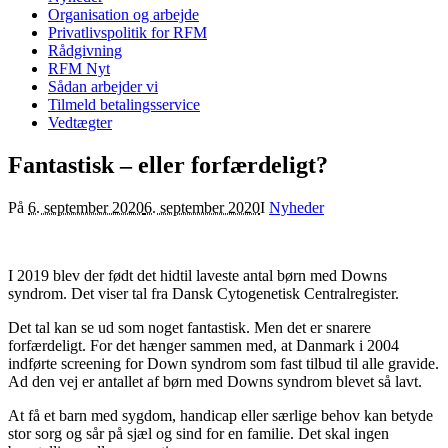
Organisation og arbejde
Privatlivspolitik for RFM
Rådgivning
RFM Nyt
Sådan arbejder vi
Tilmeld betalingsservice
Vedtægter
Fantastisk – eller forfærdeligt?
På
6. september 2020
6. september 2020
I
Nyheder
I 2019 blev der født det hidtil laveste antal børn med Downs
syndrom. Det viser tal fra Dansk Cytogenetisk Centralregister.
Det tal kan se ud som noget fantastisk. Men det er snarere
forfærdeligt. For det hænger sammen med, at Danmark i 2004
indførte screening for Down syndrom som fast tilbud til alle gravide.
Ad den vej er antallet af børn med Downs syndrom blevet så lavt.
At få et barn med sygdom, handicap eller særlige behov kan betyde
stor sorg og sår på sjæl og sind for en familie. Det skal ingen