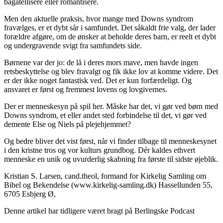
bagatellisere eller romantisere.
Men den aktuelle praksis, hvor mange med Downs syndrom
fravælges, er et dybt sår i samfundet. Det såkaldt frie valg, der lader
forældre afgøre, om de ønsker at beholde deres barn, er reelt et dybt
og undergravende svigt fra samfundets side.
Børnene var der jo: de lå i deres mors mave, men havde ingen
retsbeskyttelse og blev fravalgt og fik ikke lov at komme videre. Det
er der ikke noget fantastisk ved. Det er kun forfærdeligt. Og
ansvaret er først og fremmest lovens og lovgivernes.
Der er menneskesyn på spil her. Måske har det, vi gør ved børn med
Downs syndrom, et eller andet sted forbindelse til det, vi gør ved
demente Else og Niels på plejehjemmet?
Og bedre bliver det vist først, når vi finder tilbage til menneskesynet
i den kristne tros og vor kulturs grundbog. Dér kaldes ethvert
menneske en unik og uvurderlig skabning fra første til sidste øjeblik.
Kristian S. Larsen, cand.theol, formand for Kirkelig Samling om
Bibel og Bekendelse (www.kirkelig-samling.dk) Hassellunden 55,
6705 Esbjerg Ø,
Denne artikel har tidligere været bragt på Berlingske Podcast