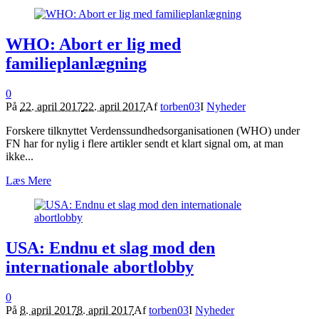
WHO: Abort er lig med
familieplanlægning
0
På
22. april 2017
22. april 2017
Af
torben03
I
Nyheder
Forskere tilknyttet Verdenssundhedsorganisationen (WHO) under
FN har for nylig i flere artikler sendt et klart signal om, at man
ikke...
Læs Mere
USA: Endnu et slag mod den
internationale abortlobby
0
På
8. april 2017
8. april 2017
Af
torben03
I
Nyheder