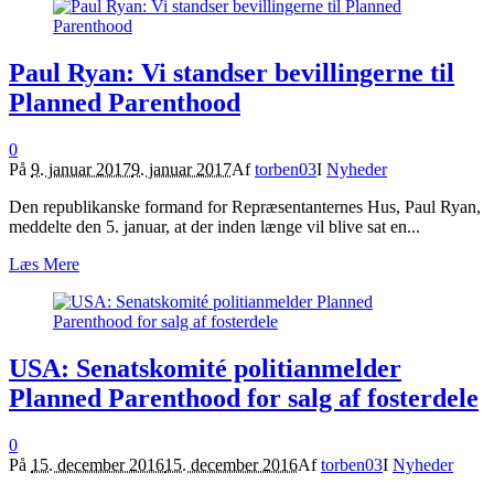
Paul Ryan: Vi standser bevillingerne til
Planned Parenthood
0
På
9. januar 2017
9. januar 2017
Af
torben03
I
Nyheder
Den republikanske formand for Repræsentanternes Hus, Paul Ryan,
meddelte den 5. januar, at der inden længe vil blive sat en...
Læs Mere
USA: Senatskomité politianmelder
Planned Parenthood for salg af fosterdele
0
På
15. december 2016
15. december 2016
Af
torben03
I
Nyheder