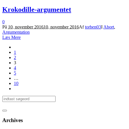
Krokodille-argumentet
0
På
10. november 2016
10. november 2016
Af
torben03
I
Abort
,
Argumentation
Læs Mere
1
2
3
4
5
…
10
Archives