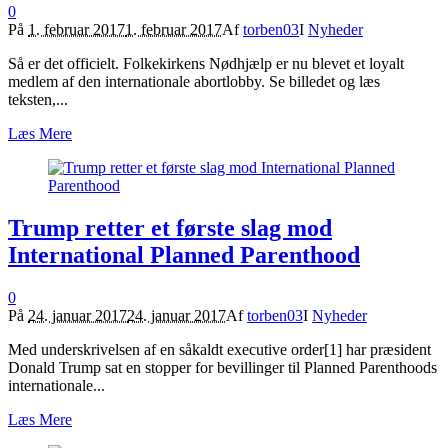
0
På
1. februar 2017
1. februar 2017
Af
torben03
I
Nyheder
Så er det officielt. Folkekirkens Nødhjælp er nu blevet et loyalt
medlem af den internationale abortlobby. Se billedet og læs
teksten,...
Læs Mere
Trump retter et første slag mod
International Planned Parenthood
0
På
24. januar 2017
24. januar 2017
Af
torben03
I
Nyheder
Med underskrivelsen af en såkaldt executive order[1] har præsident
Donald Trump sat en stopper for bevillinger til Planned Parenthoods
internationale...
Læs Mere