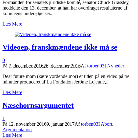
Formanden for senatets juridiske komité, senator Chuck Grassley,
meddelte den 13. december, at han har overdraget resultaterne af
komiteens undersøgelser...
Læs Mere
Videoen, franskmændene ikke må se
0
På
7. december 2016
26. december 2016
Af
torben03
I
Nyheder
Dear future mom (kære vordende mor) er titlen på en video på tre
minutter produceret af La Fondation Jérôme Lejeune,...
Læs Mere
Næsehornsargumentet
1
På
12. november 2016
9. januar 2017
Af
torben03
I
Abort
,
Argumentation
Læs Mere