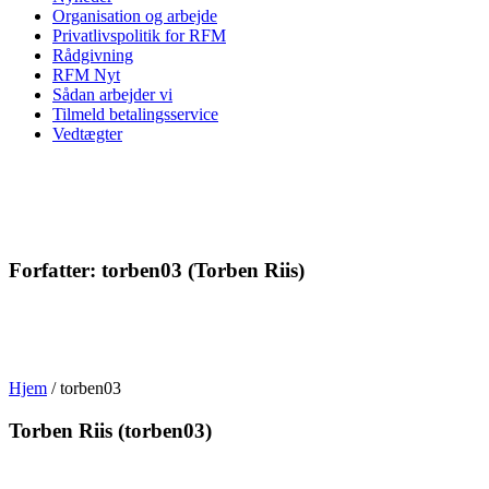
Organisation og arbejde
Privatlivspolitik for RFM
Rådgivning
RFM Nyt
Sådan arbejder vi
Tilmeld betalingsservice
Vedtægter
Forfatter:
torben03
(Torben Riis)
Hjem
/
torben03
Torben Riis (torben03)