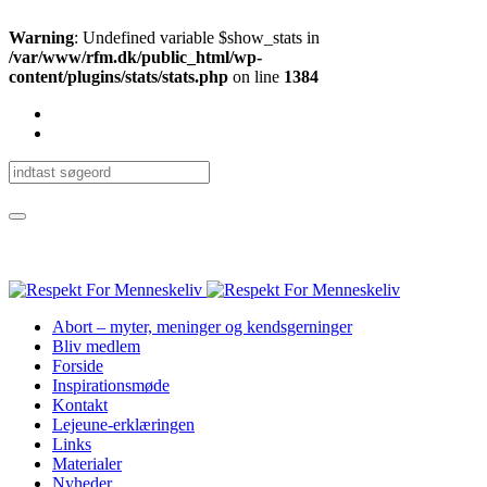
Warning
: Undefined variable $show_stats in
/var/www/rfm.dk/public_html/wp-
content/plugins/stats/stats.php
on line
1384
Abort – myter, meninger og kendsgerninger
Bliv medlem
Forside
Inspirationsmøde
Kontakt
Lejeune-erklæringen
Links
Materialer
Nyheder