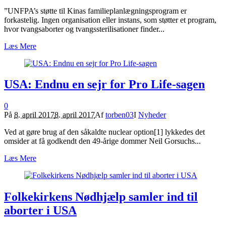
”UNFPA’s støtte til Kinas familieplanlægningsprogram er
forkastelig. Ingen organisation eller instans, som støtter et program,
hvor tvangsaborter og tvangssterilisationer finder...
Læs Mere
USA: Endnu en sejr for Pro Life-sagen
0
På
8. april 2017
8. april 2017
Af
torben03
I
Nyheder
Ved at gøre brug af den såkaldte nuclear option[1] lykkedes det
omsider at få godkendt den 49-årige dommer Neil Gorsuchs...
Læs Mere
Folkekirkens Nødhjælp samler ind til
aborter i USA