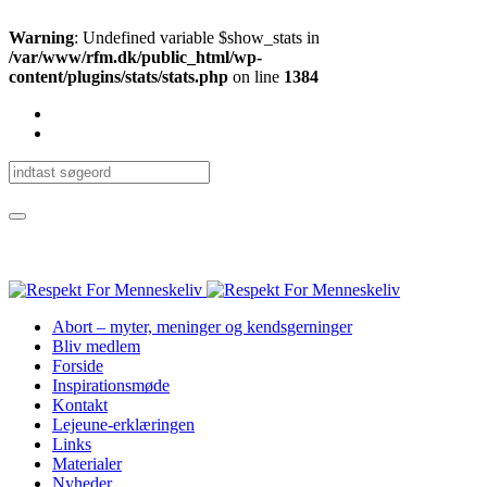
Warning
: Undefined variable $show_stats in
/var/www/rfm.dk/public_html/wp-
content/plugins/stats/stats.php
on line
1384
Abort – myter, meninger og kendsgerninger
Bliv medlem
Forside
Inspirationsmøde
Kontakt
Lejeune-erklæringen
Links
Materialer
Nyheder