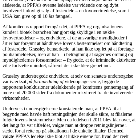
afslørede, at PPFA’s øverste ledelse var vidende om og dybt
involveret i ulovligt salg af fosterdele – en lovovertrædelse, som i
USA kan give op til 10 års fængsel.
Af komiteens rapport fremgår det, at PPFA og organisationens
kunder i biotek-branchen har gjort sig skyldige i en række
lovovertrædelser – og endvidere, at de ansvarlige myndigheder i
årtier har forsømt at håndhæve lovens bestemmelser om håndtering
af fosterdele. Grassley bemærkede, at han ikke tog let på at foretage
politianmeldelser, men at han – i betragtning af sagernes omfang og
myndighedernes forsømmelser – frygtede, at de kriminelle aktiviteter
ville fortsætte uhindret, såfremt der ikke blev grebet ind.
Grassley understregede endvidere, at selv om senatets undersøgelse
var iværksat
på foranledning af
videooptagelserne, byggede
rapportens konklusioner udelukkende på komiteens gennemgang af
mere end 20.000 sider fra dokumenter rekvireret fra de involverede
virksomheder.
Undervejs i undersøgelserne konstaterede man, at PPFA til at
begynde med havde haft retningslinjer, der skulle sikre, at filialerne
fulgte lovens bestemmelser. Men da ledelsen i 2011 blev klar over, at
det langt fra var tilfældet, valgte man at droppe retningslinjerne i
stedet for at rette op på situationen i de enkelte filialer. Dermed
valgte PPFA’s ledelse ikke blot at lukke øjnene for, hvad der reelt