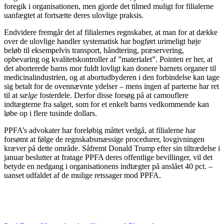
foregik i organisationen, men gjorde det tilmed muligt for filialerne
uanfægtet at fortsætte deres ulovlige praksis.
Endvidere fremgår det af filialernes regnskaber, at man for at dække
over de ulovlige handler systematisk har bogført urimeligt høje
beløb til eksempelvis transport, håndtering, præservering,
opbevaring og kvalitetskontroller af ”materialet”. Pointen er her, at
det aborterede barns mor fuldt lovligt kan donere barnets organer til
medicinalindustrien, og at abortudbyderen i den forbindelse kan tage
sig betalt for de ovennævnte ydelser – mens ingen af parterne har ret
til at
sælge
fosterdele. Derfor disse forsøg på at camouflere
indtægterne fra salget, som for et enkelt barns vedkommende kan
løbe op i flere tusinde dollars.
PPFA’s advokater har foreløbig måttet vedgå, at filialerne har
forsømt at følge de regnskabsmæssige procedurer, lovgivningen
kræver på dette område. Såfremt Donald Trump efter sin tiltrædelse i
januar beslutter at fratage PPFA deres offentlige bevillinger, vil det
betyde en nedgang i organisationens indtægter på anslået 40 pct. –
uanset udfaldet af de mulige retssager mod PPFA.