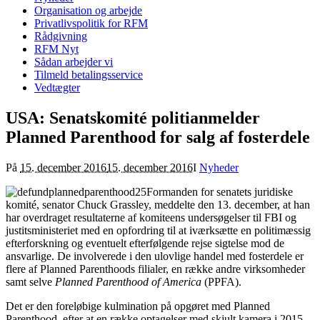
Organisation og arbejde
Privatlivspolitik for RFM
Rådgivning
RFM Nyt
Sådan arbejder vi
Tilmeld betalingsservice
Vedtægter
USA: Senatskomité politianmelder
Planned Parenthood for salg af fosterdele
På
15. december 2016
15. december 2016
I
Nyheder
Formanden for senatets juridiske
komité, senator Chuck Grassley, meddelte den 13. december, at han
har overdraget resultaterne af komiteens undersøgelser til FBI og
justitsministeriet med en opfordring til at iværksætte en politimæssig
efterforskning og eventuelt efterfølgende rejse sigtelse mod de
ansvarlige. De involverede i den ulovlige handel med fosterdele er
flere af Planned Parenthoods filialer, en række andre virksomheder
samt selve
Planned Parenthood of America
(PPFA).
Det er den foreløbige kulmination på opgøret med Planned
Parenthood, efter at en række optagelser med skjult kamera i 2015