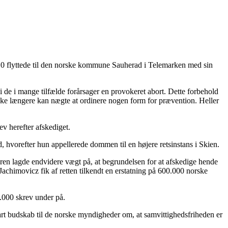
 2010 flyttede til den norske kommune Sauherad i Telemarken med sin
i de i mange tilfælde forårsager en provokeret abort. Dette forbehold
ikke længere kan nægte at ordinere nogen form for prævention. Heller
ev herefter afskediget.
hvorefter hun appellerede dommen til en højere retsinstans i Skien.
en lagde endvidere vægt på, at begrundelsen for at afskedige hende
Jachimovicz fik af retten tilkendt en erstatning på 600.000 norske
5.000 skrev under på.
t budskab til de norske myndigheder om, at samvittighedsfriheden er