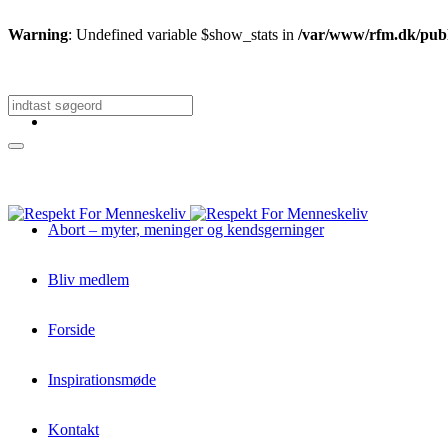
Warning
: Undefined variable $show_stats in
/var/www/rfm.dk/publi
Abort – myter, meninger og kendsgerninger
Bliv medlem
Forside
Inspirationsmøde
Kontakt