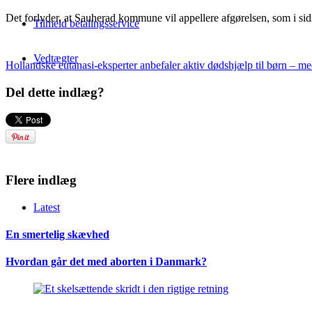
Det forlyder, at Sauherad kommune vil appellere afgørelsen, som i si
Tilmeld betalingsservice
Vedtægter
Hollandske eutanasi-eksperter anbefaler aktiv dødshjælp til børn – m
Del dette indlæg?
Flere indlæg
Latest
En smertelig skævhed
Hvordan går det med aborten i Danmark?