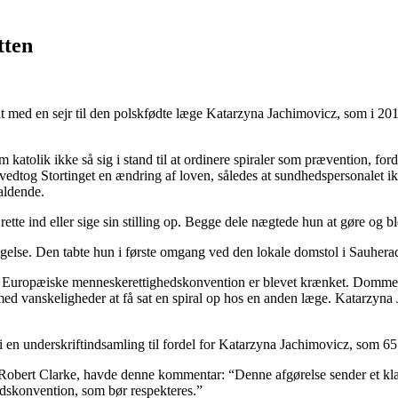
tten
g endt med en sejr til den polskfødte læge Katarzyna Jachimovicz, som i
atolik ikke så sig i stand til at ordinere spiraler som prævention, ford
 vedtog Stortinget en ændring af loven, således at sundhedspersonalet 
aldende.
rette ind eller sige sin stilling op. Begge dele nægtede hun at gøre og bl
lse. Den tabte hun i første omgang ved den lokale domstol i Sauherad, 
Den Europæiske menneskerettighedskonvention er blevet krænket. Dommer
med vanskeligheder at få sat en spiral op hos en anden læge. Katarzyna 
i en underskriftindsamling til fordel for Katarzyna Jachimovicz, som 6
Robert Clarke, havde denne kommentar: “Denne afgørelse sender et klar
skonvention, som bør respekteres.”