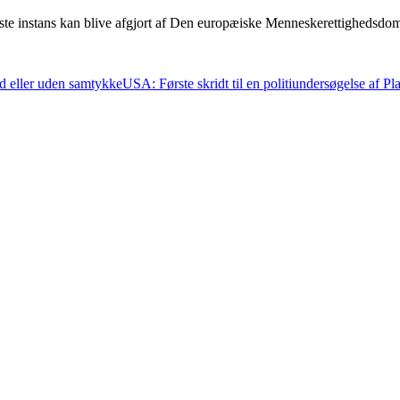
dste instans kan blive afgjort af Den europæiske Menneskerettighedsdom
ed eller uden samtykke
USA: Første skridt til en politiundersøgelse af 