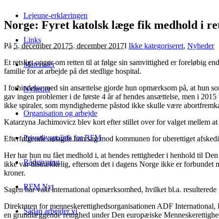
Lejeune-erklæringen
Norge: Fyret katolsk læge fik medhold i re
Links
På
5. december 2017
5. december 2017
I
Ikke kategoriseret
,
Nyheder
Et retsligt opgør om retten til at følge sin samvittighed er foreløbi
Materialer
familie for at arbejde på det stedlige hospital.
I forbindelse med sin ansættelse gjorde hun opmærksom på, at hun som k
Nyheder
gav ingen problemer i de første 4 år af hendes ansættelse, men i 2015
ikke spiraler, som myndighederne påstod ikke skulle være abortfremk
Organisation og arbejde
Katarzyna Jachimovicz blev kort efter stillet over for valget mellem at 
Privatlivspolitik for RFM
Efterfølgende anlagde hun sag mod kommunen for uberettiget afskedige
Her har hun nu fået medhold i, at hendes rettigheder i henhold til 
Rådgivning
ikke var tilstrækkelig, eftersom det i dagens Norge ikke er forbundet 
kroner.
RFM Nyt
Sagen har vakt international opmærksomhed, hvilket bl.a. resulterede 
Direktøren for menneskerettighedsorganisationen ADF International, 
Sådan arbejder vi
en grundlæggende rettighed under Den europæiske Menneskerettighed